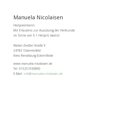
Manuela Nicolaisen
Heilpraktikerin
Mit Erlaubnis zur Ausübung der Heilkunde
im Sinne von § 1 HeilprG besitzt
Walter-Zeidler-Straße 9
24783 Osterrönfeld
Kreis Rendsburg-Eckernförde
www.manuela-nicolaisen.de
Tel: 015251930890
E-Mail:
info@manuela-nicolaisen.de