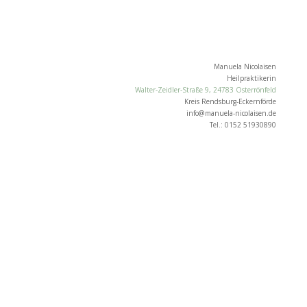
Manuela Nicolaisen
Heilpraktikerin
Walter-Zeidler-Straße 9, 24783 Osterrönfeld
Kreis Rendsburg-Eckernförde
info@manuela-nicolaisen.de
Tel.: 0152 51930890